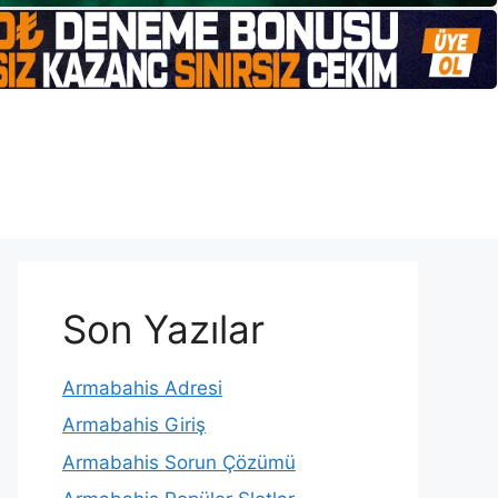
Son Yazılar
Armabahis Adresi
Armabahis Giriş
Armabahis Sorun Çözümü