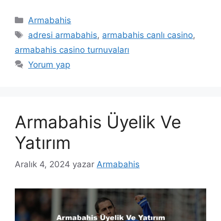
Kategoriler
Armabahis
Etiketler
adresi armabahis
,
armabahis canlı casino
,
armabahis casino turnuvaları
Yorum yap
Armabahis Üyelik Ve
Yatırım
Aralık 4, 2024
yazar
Armabahis