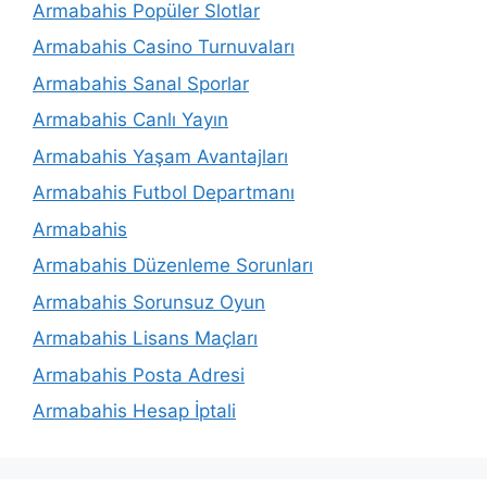
Armabahis Popüler Slotlar
Armabahis Casino Turnuvaları
Armabahis Sanal Sporlar
Armabahis Canlı Yayın
Armabahis Yaşam Avantajları
Armabahis Futbol Departmanı
Armabahis
Armabahis Düzenleme Sorunları
Armabahis Sorunsuz Oyun
Armabahis Lisans Maçları
Armabahis Posta Adresi
Armabahis Hesap İptali