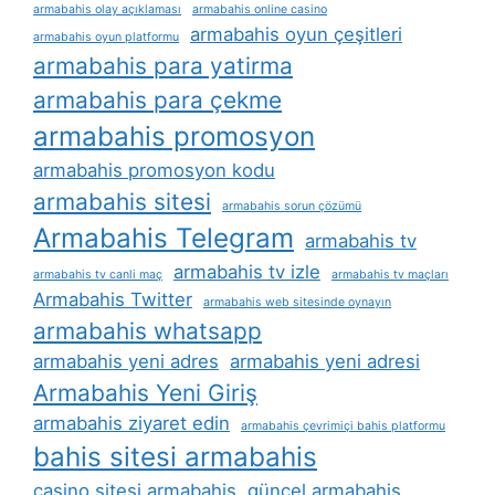
armabahis olay açıklaması
armabahis online casino
armabahis oyun çeşitleri
armabahis oyun platformu
armabahis para yatirma
armabahis para çekme
armabahis promosyon
armabahis promosyon kodu
armabahis sitesi
armabahis sorun çözümü
Armabahis Telegram
armabahis tv
armabahis tv izle
armabahis tv canli maç
armabahis tv maçları
Armabahis Twitter
armabahis web sitesinde oynayın
armabahis whatsapp
armabahis yeni adres
armabahis yeni adresi
Armabahis Yeni Giriş
armabahis ziyaret edin
armabahis çevrimiçi bahis platformu
bahis sitesi armabahis
casino sitesi armabahis
güncel armabahis