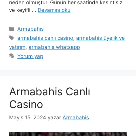
neden olmuştur. Günün her saatinde kesintisiz
ve keyifli …
Devamını oku
Kategoriler
Armabahis
Etiketler
armabahis canlı casino
,
armabahis üyelik ve
yatırım
,
armabahis whatsapp
Yorum yap
Armabahis Canlı
Casino
Mayıs 15, 2024
yazar
Armabahis