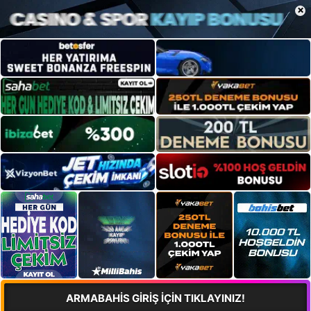
×
ARMABAHİS GİRİŞ İÇİN TIKLAYINIZ!