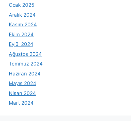
Ocak 2025
Aralık 2024
Kasım 2024
Ekim 2024
Eylül 2024
Ağustos 2024
Temmuz 2024
Haziran 2024
Mayıs 2024
Nisan 2024
Mart 2024