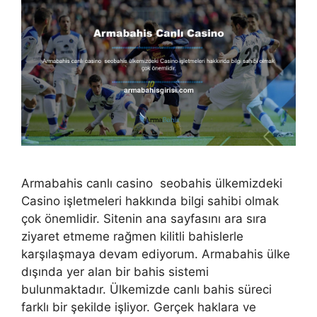
Armabahis canlı casino seobahis ülkemizdeki
Casino işletmeleri hakkında bilgi sahibi olmak
çok önemlidir. Sitenin ana sayfasını ara sıra
ziyaret etmeme rağmen kilitli bahislerle
karşılaşmaya devam ediyorum. Armabahis ülke
dışında yer alan bir bahis sistemi
bulunmaktadır. Ülkemizde canlı bahis süreci
farklı bir şekilde işliyor. Gerçek haklara ve