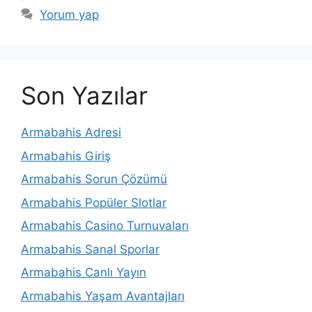
Yorum yap
Son Yazılar
Armabahis Adresi
Armabahis Giriş
Armabahis Sorun Çözümü
Armabahis Popüler Slotlar
Armabahis Casino Turnuvaları
Armabahis Sanal Sporlar
Armabahis Canlı Yayın
Armabahis Yaşam Avantajları