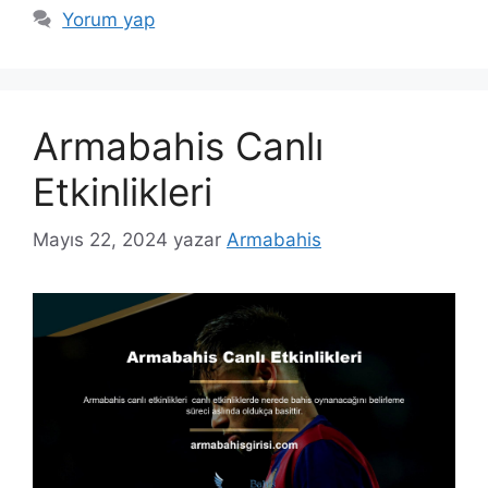
Yorum yap
Armabahis Canlı
Etkinlikleri
Mayıs 22, 2024
yazar
Armabahis