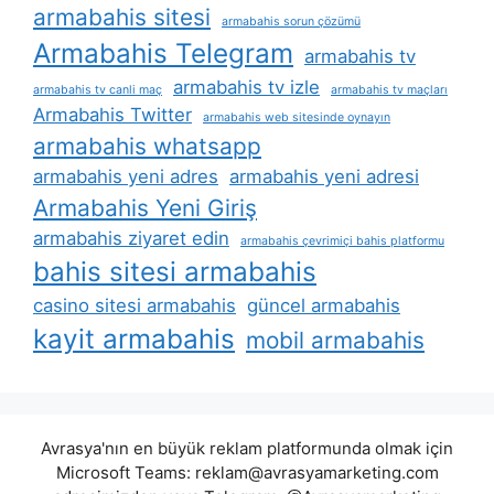
armabahis sitesi
armabahis sorun çözümü
Armabahis Telegram
armabahis tv
armabahis tv izle
armabahis tv canli maç
armabahis tv maçları
Armabahis Twitter
armabahis web sitesinde oynayın
armabahis whatsapp
armabahis yeni adres
armabahis yeni adresi
Armabahis Yeni Giriş
armabahis ziyaret edin
armabahis çevrimiçi bahis platformu
bahis sitesi armabahis
casino sitesi armabahis
güncel armabahis
kayit armabahis
mobil armabahis
Avrasya'nın en büyük reklam platformunda olmak için
Microsoft Teams:
reklam@avrasyamarketing.com