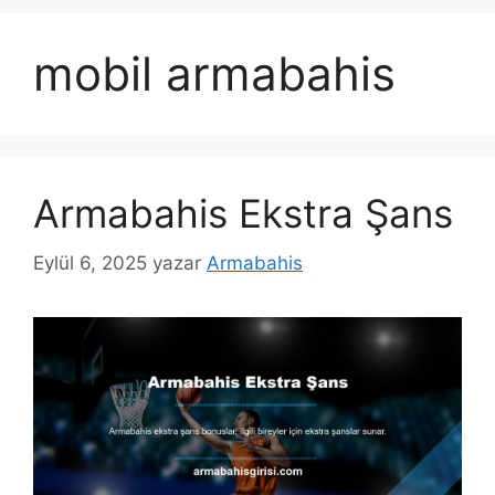
mobil armabahis
Armabahis Ekstra Şans
Eylül 6, 2025
yazar
Armabahis