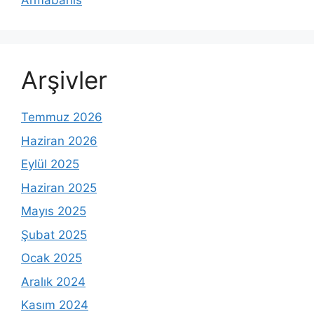
Armabahis
Arşivler
Temmuz 2026
Haziran 2026
Eylül 2025
Haziran 2025
Mayıs 2025
Şubat 2025
Ocak 2025
Aralık 2024
Kasım 2024