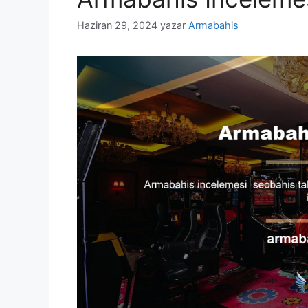
Haziran 29, 2024
yazar
Armabahis