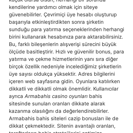
kendilerine yardımcı olmak için siteye
güvenebilirler. Çevrimiçi üye hesabı oluşturup
başarıyla etkinleştirdikten sonra şirketin
sunduğu para yatırma seçeneklerinden herhangi
birini kullanarak hesabınıza para aktarabilirsiniz.
Bu, farklı bileşenlerin alışverişi sürecini büyük
ölçüde basitleştirir. Hızlı ve güvenilir bonus, para
yatırma ve çekme hizmetlerinin yanı sıra diğer
birçok özellik nedeniyle incelediğimiz şirketlerin
üye sayısı oldukça yüksektir. Adres bilgilerini
içeren web sayfasına gidin. Oyunlara katılırken
dikkatli ve dikkatli olmak önemlidir. Kullanıcılar
ayrıca
Armabahis casino oyunları
bahis
sitesinde sunulan oranları dikkate alarak
kazanma olasılığını da değerlendirebilirler.
Armabahis bahis siteleri cazip bonusları ile de
dikkat çekmektedir. Sitenin avantajlı oranları,