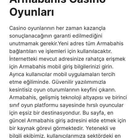
Oyunları
Casino oyunlarının her zaman kazançla
sonuçlanacağının garanti edilmediğini
unutmamak gerekir.Yeni adres tüm Armabahis
bağlantıları ve işlemleri için kullanılacaktır.
İnternetteki mevcut adresinize rahatça erişmek
için Armabahis mobil giriş bilgilerinizi girin.
Ayrıca kullanıcılar mobil uygulamaları tercih
etme eğiliminde. Güvenilir yazılımımızla
kesintisiz oyun oturumlarının keyfini çıkarın.
Armabahis, gelişmiş teknoloji altyapısı ve birinci
sınıf oyun platformu sayesinde hırslı oyuncular
için eşsiz bir destinasyondur. Bu sayfa, en
güncel Armabahis giriş adresini elde etmek için
bir kaynak görevi görmektedir. Yetenekli ve
bilgili ekibimiz, kullanıcılarımıza sektördeki en