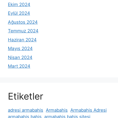
Ekim 2024
Eylül 2024
Ağustos 2024
Temmuz 2024
Haziran 2024
Mayıs 2024
Nisan 2024
Mart 2024
Etiketler
adresi armabahis
Armabahis
Armabahis Adresi
armabahis bahis
armabahis bahis sitesi