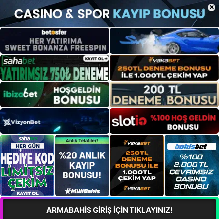
×
ARMABAHİS GİRİŞ İÇİN TIKLAYINIZ!