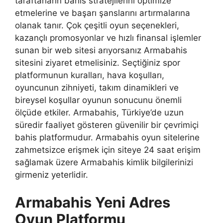
taraftarların bahis stratejilerini optimize
etmelerine ve başarı şanslarını artırmalarına
olanak tanır. Çok çeşitli oyun seçenekleri,
kazançlı promosyonlar ve hızlı finansal işlemler
sunan bir web sitesi arıyorsanız Armabahis
sitesini ziyaret etmelisiniz. Seçtiğiniz spor
platformunun kuralları, hava koşulları,
oyuncunun zihniyeti, takım dinamikleri ve
bireysel koşullar oyunun sonucunu önemli
ölçüde etkiler. Armabahis, Türkiye’de uzun
süredir faaliyet gösteren güvenilir bir çevrimiçi
bahis platformudur. Armabahis oyun sitelerine
zahmetsizce erişmek için siteye 24 saat erişim
sağlamak üzere Armabahis kimlik bilgilerinizi
girmeniz yeterlidir.
Armabahis Yeni Adres
Oyun Platformu