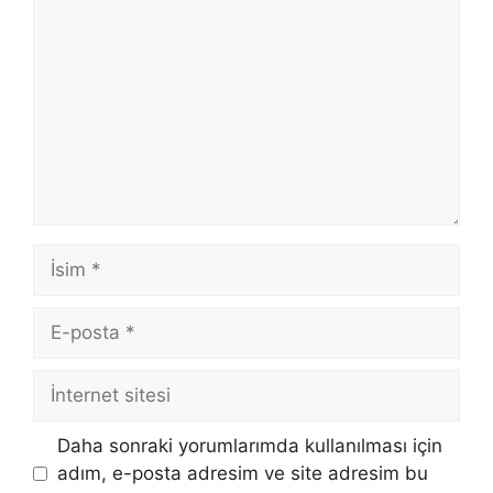
İsim
E-
posta
İnternet
sitesi
Daha sonraki yorumlarımda kullanılması için
adım, e-posta adresim ve site adresim bu