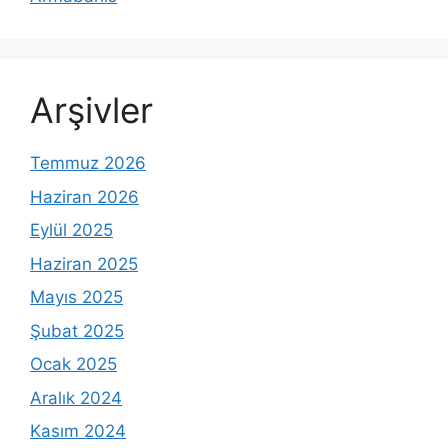
Arşivler
Temmuz 2026
Haziran 2026
Eylül 2025
Haziran 2025
Mayıs 2025
Şubat 2025
Ocak 2025
Aralık 2024
Kasım 2024