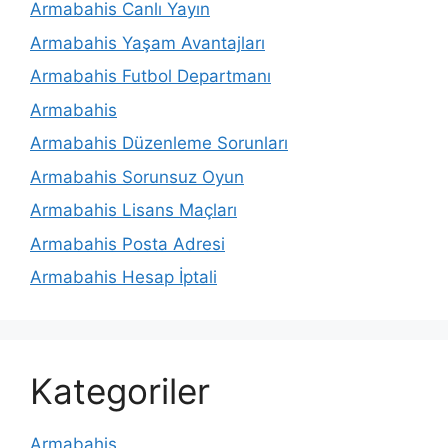
Armabahis Canlı Yayın
Armabahis Yaşam Avantajları
Armabahis Futbol Departmanı
Armabahis
Armabahis Düzenleme Sorunları
Armabahis Sorunsuz Oyun
Armabahis Lisans Maçları
Armabahis Posta Adresi
Armabahis Hesap İptali
Kategoriler
Armabahis