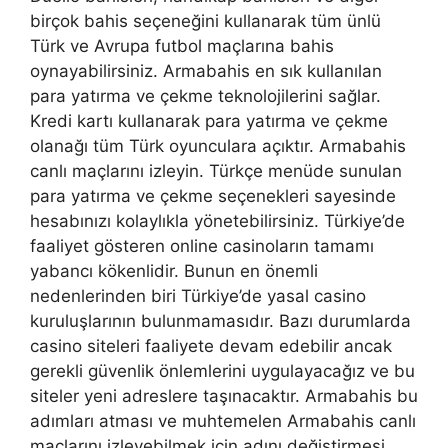
birçok bahis seçeneğini kullanarak tüm ünlü
Türk ve Avrupa futbol maçlarına bahis
oynayabilirsiniz. Armabahis en sık kullanılan
para yatırma ve çekme teknolojilerini sağlar.
Kredi kartı kullanarak para yatırma ve çekme
olanağı tüm Türk oyunculara açıktır. Armabahis
canlı maçlarını izleyin. Türkçe menüde sunulan
para yatırma ve çekme seçenekleri sayesinde
hesabınızı kolaylıkla yönetebilirsiniz. Türkiye’de
faaliyet gösteren online casinoların tamamı
yabancı kökenlidir. Bunun en önemli
nedenlerinden biri Türkiye’de yasal casino
kuruluşlarının bulunmamasıdır. Bazı durumlarda
casino siteleri faaliyete devam edebilir ancak
gerekli güvenlik önlemlerini uygulayacağız ve bu
siteler yeni adreslere taşınacaktır. Armabahis bu
adımları atması ve muhtemelen Armabahis canlı
maçlarını izleyebilmek için adını değiştirmesi