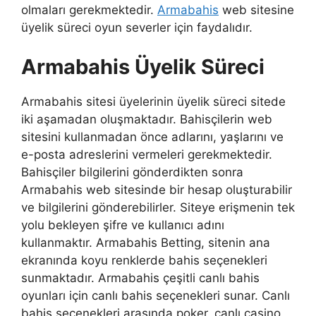
olmaları gerekmektedir.
Armabahis
web sitesine
üyelik süreci oyun severler için faydalıdır.
Armabahis Üyelik Süreci
Armabahis sitesi üyelerinin üyelik süreci sitede
iki aşamadan oluşmaktadır. Bahisçilerin web
sitesini kullanmadan önce adlarını, yaşlarını ve
e-posta adreslerini vermeleri gerekmektedir.
Bahisçiler bilgilerini gönderdikten sonra
Armabahis web sitesinde bir hesap oluşturabilir
ve bilgilerini gönderebilirler. Siteye erişmenin tek
yolu bekleyen şifre ve kullanıcı adını
kullanmaktır. Armabahis Betting, sitenin ana
ekranında koyu renklerde bahis seçenekleri
sunmaktadır. Armabahis çeşitli canlı bahis
oyunları için canlı bahis seçenekleri sunar. Canlı
bahis seçenekleri arasında poker, canlı casino