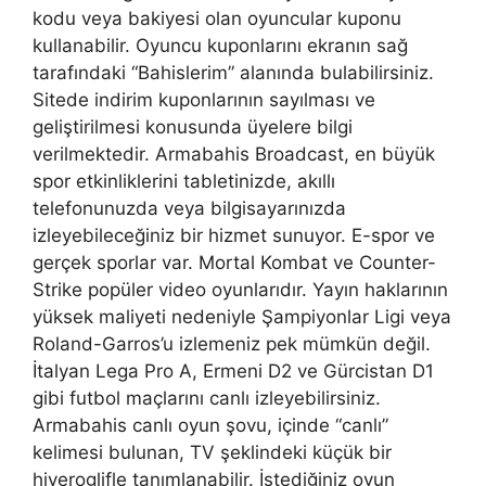
kodu veya bakiyesi olan oyuncular kuponu
kullanabilir. Oyuncu kuponlarını ekranın sağ
tarafındaki “Bahislerim” alanında bulabilirsiniz.
Sitede indirim kuponlarının sayılması ve
geliştirilmesi konusunda üyelere bilgi
verilmektedir. Armabahis Broadcast, en büyük
spor etkinliklerini tabletinizde, akıllı
telefonunuzda veya bilgisayarınızda
izleyebileceğiniz bir hizmet sunuyor. E-spor ve
gerçek sporlar var. Mortal Kombat ve Counter-
Strike popüler video oyunlarıdır. Yayın haklarının
yüksek maliyeti nedeniyle Şampiyonlar Ligi veya
Roland-Garros’u izlemeniz pek mümkün değil.
İtalyan Lega Pro A, Ermeni D2 ve Gürcistan D1
gibi futbol maçlarını canlı izleyebilirsiniz.
Armabahis canlı oyun şovu, içinde “canlı”
kelimesi bulunan, TV şeklindeki küçük bir
hiyeroglifle tanımlanabilir. İstediğiniz oyun