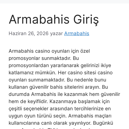
Armabahis Giriş
Haziran 26, 2026
yazar
Armabahis
Armabahis casino oyunları için özel
promosyonlar sunmaktadır. Bu
promosyonlardan yararlanarak gelirinizi ikiye
katlamanız mümkün. Her casino sitesi casino
oyunları sunmamaktadır. Bu nedenle bunu
kullanan güvenilir bahis sitelerini arayın. Bu
durumda Armabahis ile kazanmak hem güvenilir
hem de keyiflidir. Kazanmaya başlamak için
çeşitli seçenekler arasından tercihlerinize en
uygun oyun türünü seçin. Armabahis maçları
kullanıcılarına canlı olarak yayınlıyor. Bugünkü