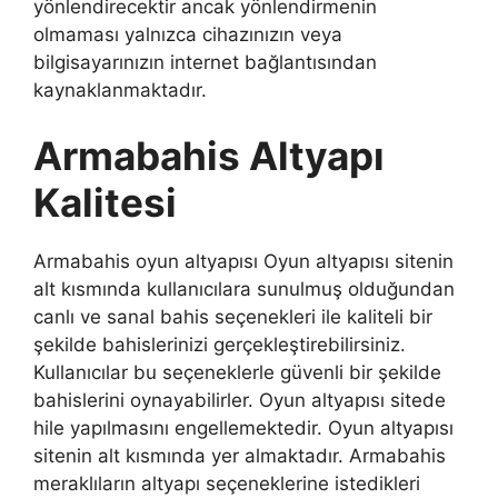
yönlendirecektir ancak yönlendirmenin
olmaması yalnızca cihazınızın veya
bilgisayarınızın internet bağlantısından
kaynaklanmaktadır.
Armabahis Altyapı
Kalitesi
Armabahis oyun altyapısı Oyun altyapısı sitenin
alt kısmında kullanıcılara sunulmuş olduğundan
canlı ve sanal bahis seçenekleri ile kaliteli bir
şekilde bahislerinizi gerçekleştirebilirsiniz.
Kullanıcılar bu seçeneklerle güvenli bir şekilde
bahislerini oynayabilirler. Oyun altyapısı sitede
hile yapılmasını engellemektedir. Oyun altyapısı
sitenin alt kısmında yer almaktadır. Armabahis
meraklıların altyapı seçeneklerine istedikleri