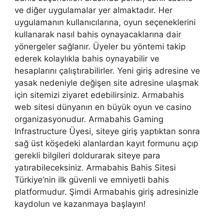
ve diğer uygulamalar yer almaktadır. Her
uygulamanın kullanıcılarına, oyun seçeneklerini
kullanarak nasıl bahis oynayacaklarına dair
yönergeler sağlanır. Üyeler bu yöntemi takip
ederek kolaylıkla bahis oynayabilir ve
hesaplarını çalıştırabilirler. Yeni giriş adresine ve
yasak nedeniyle değişen site adresine ulaşmak
için sitemizi ziyaret edebilirsiniz. Armabahis
web sitesi dünyanın en büyük oyun ve casino
organizasyonudur. Armabahis Gaming
Infrastructure Üyesi, siteye giriş yaptıktan sonra
sağ üst köşedeki alanlardan kayıt formunu açıp
gerekli bilgileri doldurarak siteye para
yatırabileceksiniz. Armabahis Bahis Sitesi
Türkiye’nin ilk güvenli ve emniyetli bahis
platformudur. Şimdi Armabahis giriş adresinizle
kaydolun ve kazanmaya başlayın!