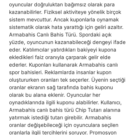
oyuncular doğruluktan bağımsız olarak para
kazanabilirler. Fiziksel aktiviteye yönelik birçok
sistem mevcuttur. Ancak kuponlarla oynamak
sistematik olarak hata yarattığı için geliri azaltır.
Armabahis Canlı Bahis Türü. Spordaki açık
yüzde, oyuncunun kazanabileceği dengeyi ifade
eder. Katılımcılar yatırdıkları bakiyeyi kupona
ekledikleri faiz oranıyla çarparak gelir elde
ederler. Kuponları kullanarak Armabahis canlı
spor bahisleri. Reklamlarda insanlar kupon
oluştururken oranları tek seçerler. Üyenin seçtiği
oranlar ekranın sağ tarafında bahis kuponu
olarak bu alana eklenir. Oyuncular her
oynadıklarında ilgili kuponu alabilirler. Kullanıcı,
Armabahis canlı bahis türü Chip Tutarı alanına
yatırmak istediği tutarı girebilir. Armabahis
oranlar değişebileceği için oyunculara seçilen
oranlarla ilgili tercihlerini soruyor. Promosyon