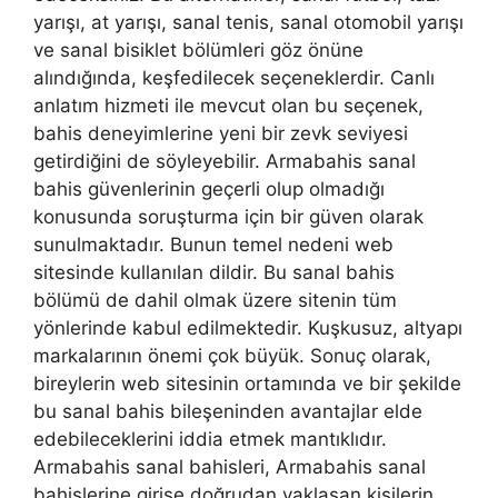
yarışı, at yarışı, sanal tenis, sanal otomobil yarışı
ve sanal bisiklet bölümleri göz önüne
alındığında, keşfedilecek seçeneklerdir. Canlı
anlatım hizmeti ile mevcut olan bu seçenek,
bahis deneyimlerine yeni bir zevk seviyesi
getirdiğini de söyleyebilir. Armabahis sanal
bahis güvenlerinin geçerli olup olmadığı
konusunda soruşturma için bir güven olarak
sunulmaktadır. Bunun temel nedeni web
sitesinde kullanılan dildir. Bu sanal bahis
bölümü de dahil olmak üzere sitenin tüm
yönlerinde kabul edilmektedir. Kuşkusuz, altyapı
markalarının önemi çok büyük. Sonuç olarak,
bireylerin web sitesinin ortamında ve bir şekilde
bu sanal bahis bileşeninden avantajlar elde
edebileceklerini iddia etmek mantıklıdır.
Armabahis sanal bahisleri, Armabahis sanal
bahislerine girişe doğrudan yaklaşan kişilerin