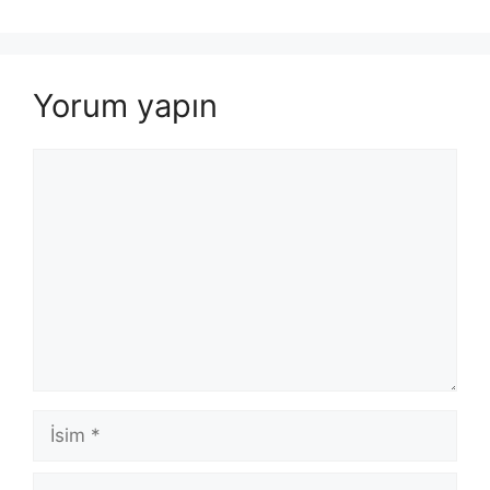
Yorum yapın
Yorum
İsim
E-