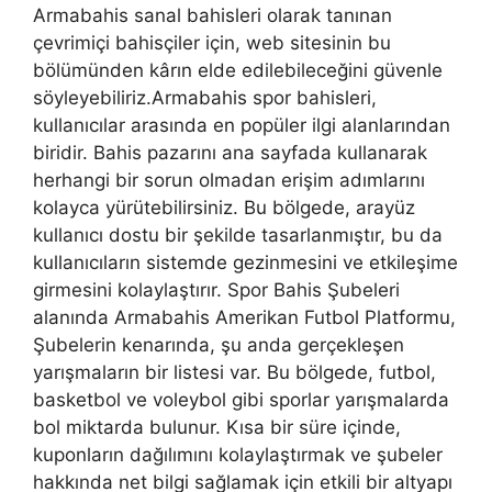
Armabahis sanal bahisleri olarak tanınan
çevrimiçi bahisçiler için, web sitesinin bu
bölümünden kârın elde edilebileceğini güvenle
söyleyebiliriz.Armabahis spor bahisleri,
kullanıcılar arasında en popüler ilgi alanlarından
biridir. Bahis pazarını ana sayfada kullanarak
herhangi bir sorun olmadan erişim adımlarını
kolayca yürütebilirsiniz. Bu bölgede, arayüz
kullanıcı dostu bir şekilde tasarlanmıştır, bu da
kullanıcıların sistemde gezinmesini ve etkileşime
girmesini kolaylaştırır. Spor Bahis Şubeleri
alanında Armabahis Amerikan Futbol Platformu,
Şubelerin kenarında, şu anda gerçekleşen
yarışmaların bir listesi var. Bu bölgede, futbol, ​​
basketbol ve voleybol gibi sporlar yarışmalarda
bol miktarda bulunur. Kısa bir süre içinde,
kuponların dağılımını kolaylaştırmak ve şubeler
hakkında net bilgi sağlamak için etkili bir altyapı