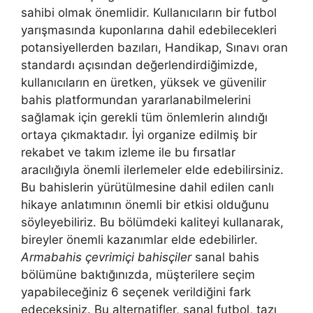
sahibi olmak önemlidir. Kullanıcıların bir futbol
yarışmasında kuponlarına dahil edebilecekleri
potansiyellerden bazıları, Handikap, Sınavı oran
standardı açısından değerlendirdiğimizde,
kullanıcıların en üretken, yüksek ve güvenilir
bahis platformundan yararlanabilmelerini
sağlamak için gerekli tüm önlemlerin alındığı
ortaya çıkmaktadır. İyi organize edilmiş bir
rekabet ve takım izleme ile bu fırsatlar
aracılığıyla önemli ilerlemeler elde edebilirsiniz.
Bu bahislerin yürütülmesine dahil edilen canlı
hikaye anlatımının önemli bir etkisi olduğunu
söyleyebiliriz. Bu bölümdeki kaliteyi kullanarak,
bireyler önemli kazanımlar elde edebilirler.
Armabahis çevrimiçi bahisçiler
sanal bahis
bölümüne baktığınızda, müşterilere seçim
yapabileceğiniz 6 seçenek verildiğini fark
edeceksiniz. Bu alternatifler, sanal futbol, ​​tazı