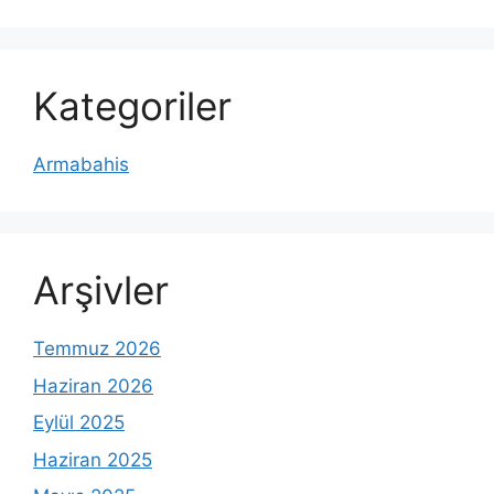
Kategoriler
Armabahis
Arşivler
Temmuz 2026
Haziran 2026
Eylül 2025
Haziran 2025