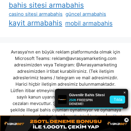
bahis sitesi armabahis
casino sitesi armabahis
güncel armabahis
kayit armabahis
mobil armabahis
Avrasya'nın en büyük reklam platformunda olmak için
Microsoft Teams:
reklam@avrasyamarketing.com
adresimizden veya Telegram: @Avrasyamarketing
adresimizden irtibat kurabilirsiniz. (Tek iletişim
adreslerimiz teams / telegram ve mail adresimizdir.
Harici hiçbir iletişim adresimiz bulunmamaktadır.
Lütfen itibar etmeyiniz.) Türkiye yasalarına göre 7258
sayılı kanun uyarınca yasa dışı bahis oynamanın
cezaları mevcuttur. Şu an bulunduğunuz site hiç bir
şekilde illegal bahis oyunları oynatmıyor ve oynamaya
aracı olmuyordur.
betxbet
|
goatbahis
|
betgoo
|
rolibet
×
|
bigcasino
|
wiocasino
|
zerabet
|
aslanbahis