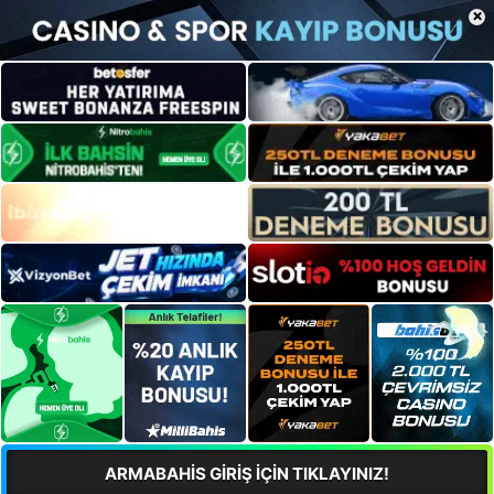
×
ARMABAHİS GİRİŞ İÇİN TIKLAYINIZ!