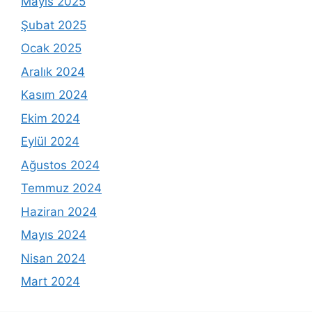
Mayıs 2025
Şubat 2025
Ocak 2025
Aralık 2024
Kasım 2024
Ekim 2024
Eylül 2024
Ağustos 2024
Temmuz 2024
Haziran 2024
Mayıs 2024
Nisan 2024
Mart 2024