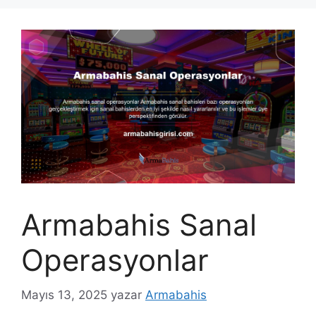
Armabahis Sanal
Operasyonlar
Mayıs 13, 2025
yazar
Armabahis