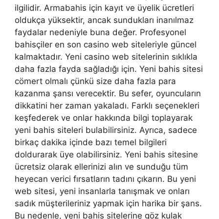
ilgilidir. Armabahis için kayıt ve üyelik ücretleri
oldukça yüksektir, ancak sundukları inanılmaz
faydalar nedeniyle buna değer. Profesyonel
bahisçiler en son casino web siteleriyle güncel
kalmaktadır. Yeni casino web sitelerinin sıklıkla
daha fazla fayda sağladığı için. Yeni bahis sitesi
cömert olmalı çünkü size daha fazla para
kazanma şansı verecektir. Bu sefer, oyuncuların
dikkatini her zaman yakaladı. Farklı seçenekleri
keşfederek ve onlar hakkında bilgi toplayarak
yeni bahis siteleri bulabilirsiniz. Ayrıca, sadece
birkaç dakika içinde bazı temel bilgileri
doldurarak üye olabilirsiniz. Yeni bahis sitesine
ücretsiz olarak ellerinizi alın ve sunduğu tüm
heyecan verici fırsatların tadını çıkarın. Bu yeni
web sitesi, yeni insanlarla tanışmak ve onları
sadık müşterileriniz yapmak için harika bir şans.
Bu nedenle, yeni bahis sitelerine göz kulak