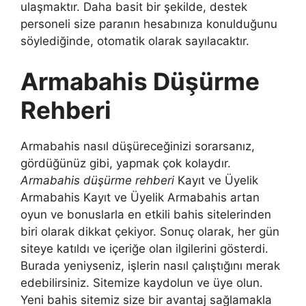
ulaşmaktır. Daha basit bir şekilde, destek
personeli size paranın hesabınıza konulduğunu
söylediğinde, otomatik olarak sayılacaktır.
Armabahis Düşürme
Rehberi
Armabahis nasıl düşüreceğinizi sorarsanız,
gördüğünüz gibi, yapmak çok kolaydır.
Armabahis düşürme rehberi
Kayıt ve Üyelik
Armabahis Kayıt ve Üyelik Armabahis artan
oyun ve bonuslarla en etkili bahis sitelerinden
biri olarak dikkat çekiyor. Sonuç olarak, her gün
siteye katıldı ve içeriğe olan ilgilerini gösterdi.
Burada yeniyseniz, işlerin nasıl çalıştığını merak
edebilirsiniz. Sitemize kaydolun ve üye olun.
Yeni bahis sitemiz size bir avantaj sağlamakla