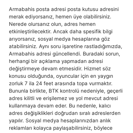
Armabahis posta adresi posta kutusu adresini
merak ediyorsanız, hemen üye olabilirsiniz.
Nerede olursanız olun, adres hemen
etkinleştirilecektir. Ancak daha spesifik bilgi
arıyorsanız, sosyal medya hesaplarına göz
atabilirsiniz. Aynı soru işaretine rastladığımızda,
Armabahis adresi güncellendi. Buradaki sorun,
herhangi bir açıklama yapmadan adresi
değiştirmeye devam etmesidir. Hizmet söz
konusu olduğunda, oyuncular için en yaygın
zorluk 7 ila 24 feet arasında topa vurmaktır.
Bununla birlikte, BTK kontrolü nedeniyle, geçerli
adres kilitli ve erişilemez ve yol mevcut adresi
kullanmaya devam eder. Bu nedenle, kalıcı
adres değişiklikleri doğrudan sıralı adreslerden
yapılır. Sosyal medya hesaplarınızdan anlık
reklamları kolayca paylaşabilirsiniz, böylece