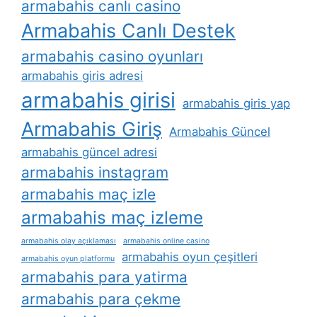
armabahis canlı casino
Armabahis Canlı Destek
armabahis casino oyunları
armabahis giris adresi
armabahis girisi
armabahis giris yap
Armabahis Giriş
Armabahis Güncel
armabahis güncel adresi
armabahis instagram
armabahis maç izle
armabahis maç izleme
armabahis olay açıklaması
armabahis online casino
armabahis oyun çeşitleri
armabahis oyun platformu
armabahis para yatirma
armabahis para çekme