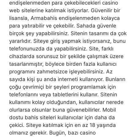
endişelenmeden para çekebilecekleri casino
web sitelerine katılmak istiyorlar. Güvenilir bir
lisansla, Armabahis endişelenmeden kolayca
para yatırabilir ve çekebilir. Sahada güvenle
birçok şey yapabilirsiniz. Sitenin tasarımı da çok
yararlıdır. Siteye giriş yapmak istiyorsanız, bunu
telefonunuzda da yapabilirsiniz. Site, farklı
cihazlarda sorunsuz bir şekilde çalışmak üzere
tasarlanmıştır, böylece birden fazla kullanıcı
programını zahmetsizce işleyebilirsiniz. Az
sayıda kişi şu anda interneti kullanıyor. Bunların
çoğu çevrimiçi bir şeyleri programlamak için
telefonlarını veya tabletlerini kullanır. Sitenin
kullanımı kolay olduğundan, kullanıcılar nerede
olurlarsa olsunlar buna güvenebilirler. Mobil
dostu bahis siteleri kullanıcılar için daha da
çekici. Siteye katılmak için en az 18 yaşında
olmanız gerekir. Bugün, bazı casino