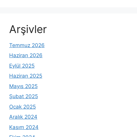
Arşivler
Temmuz 2026
Haziran 2026
Eylül 2025
Haziran 2025
Mayıs 2025
Şubat 2025
Ocak 2025
Aralık 2024
Kasım 2024