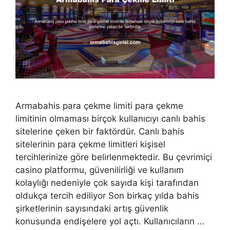
Armabahis para çekme limiti para çekme
limitinin olmaması birçok kullanıcıyı canlı bahis
sitelerine çeken bir faktördür. Canlı bahis
sitelerinin para çekme limitleri kişisel
tercihlerinize göre belirlenmektedir. Bu çevrimiçi
casino platformu, güvenilirliği ve kullanım
kolaylığı nedeniyle çok sayıda kişi tarafından
oldukça tercih ediliyor Son birkaç yılda bahis
şirketlerinin sayısındaki artış güvenlik
konusunda endişelere yol açtı. Kullanıcıların …