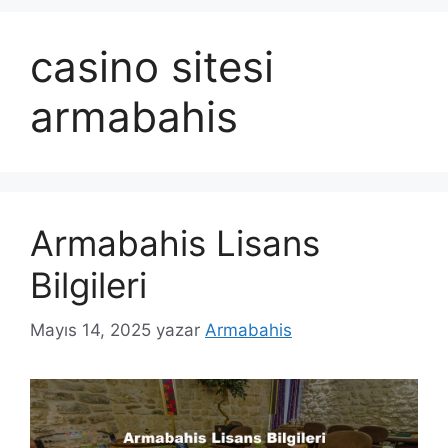
casino sitesi
armabahis
Armabahis Lisans
Bilgileri
Mayıs 14, 2025
yazar
Armabahis