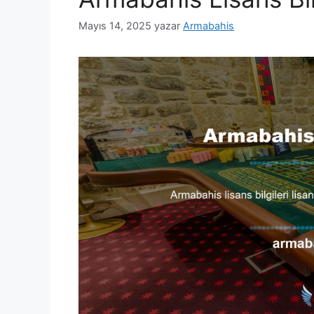
Mayıs 14, 2025
yazar
Armabahis