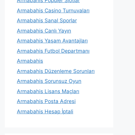
Armabahis Popüler Slotlar
Armabahis Casino Turnuvaları
Armabahis Sanal Sporlar
Armabahis Canlı Yayın
Armabahis Yaşam Avantajları
Armabahis Futbol Departmanı
Armabahis
Armabahis Düzenleme Sorunları
Armabahis Sorunsuz Oyun
Armabahis Lisans Maçları
Armabahis Posta Adresi
Armabahis Hesap İptali