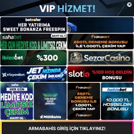
×
ARMABAHİS GİRİŞ İÇİN TIKLAYINIZ!