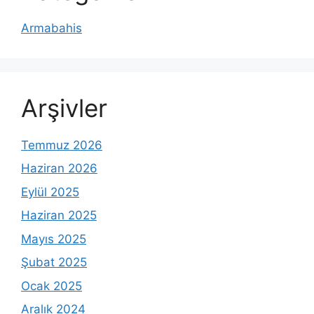
Armabahis
Arşivler
Temmuz 2026
Haziran 2026
Eylül 2025
Haziran 2025
Mayıs 2025
Şubat 2025
Ocak 2025
Aralık 2024