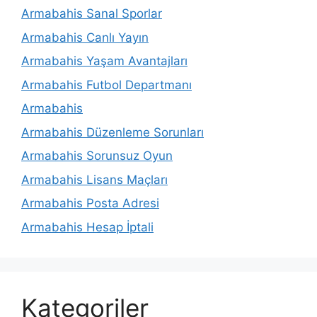
Armabahis Sanal Sporlar
Armabahis Canlı Yayın
Armabahis Yaşam Avantajları
Armabahis Futbol Departmanı
Armabahis
Armabahis Düzenleme Sorunları
Armabahis Sorunsuz Oyun
Armabahis Lisans Maçları
Armabahis Posta Adresi
Armabahis Hesap İptali
Kategoriler