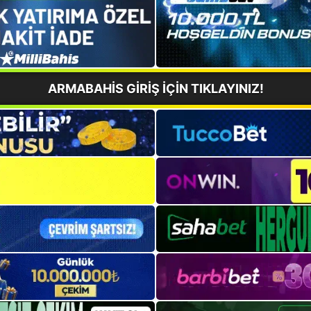
ARMABAHİS GİRİŞ İÇİN TIKLAYINIZ!