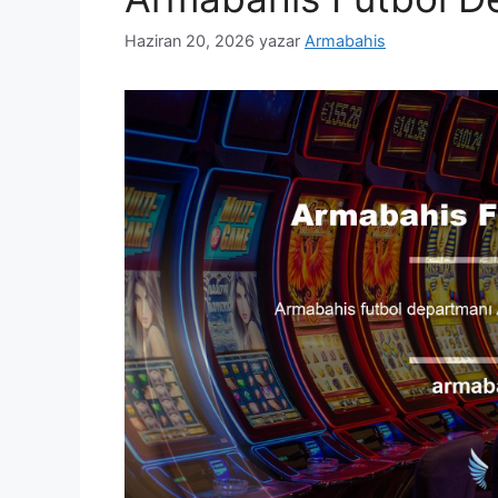
Haziran 20, 2026
yazar
Armabahis