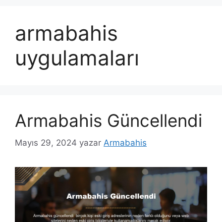
armabahis
uygulamaları
Armabahis Güncellendi
Mayıs 29, 2024
yazar
Armabahis