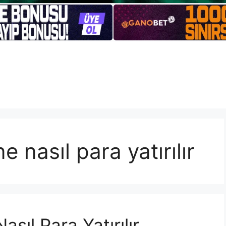
 nasıl para yatırılır
sıl Para Yatırılır