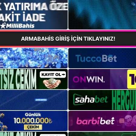
ARMABAHİS GİRİŞ İÇİN TIKLAYINIZ!