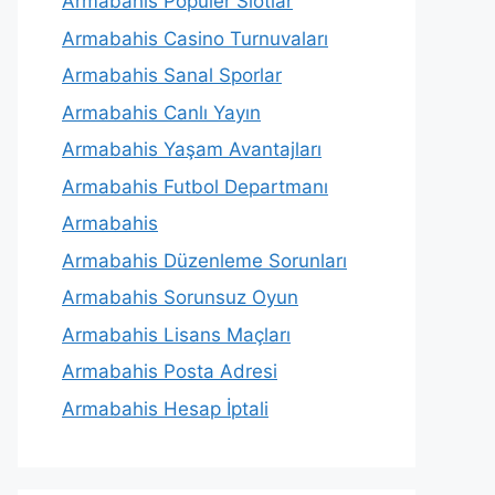
Armabahis Popüler Slotlar
Armabahis Casino Turnuvaları
Armabahis Sanal Sporlar
Armabahis Canlı Yayın
Armabahis Yaşam Avantajları
Armabahis Futbol Departmanı
Armabahis
Armabahis Düzenleme Sorunları
Armabahis Sorunsuz Oyun
Armabahis Lisans Maçları
Armabahis Posta Adresi
Armabahis Hesap İptali