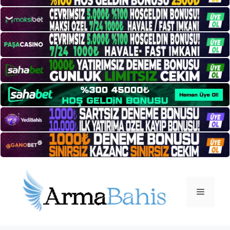
İçeriğe
atla
Menü