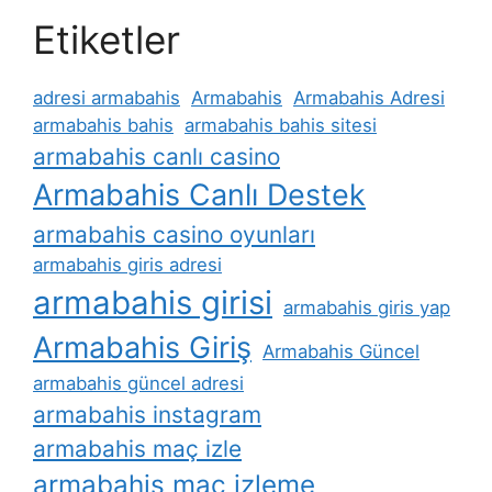
Etiketler
adresi armabahis
Armabahis
Armabahis Adresi
armabahis bahis
armabahis bahis sitesi
armabahis canlı casino
Armabahis Canlı Destek
armabahis casino oyunları
armabahis giris adresi
armabahis girisi
armabahis giris yap
Armabahis Giriş
Armabahis Güncel
armabahis güncel adresi
armabahis instagram
armabahis maç izle
armabahis maç izleme