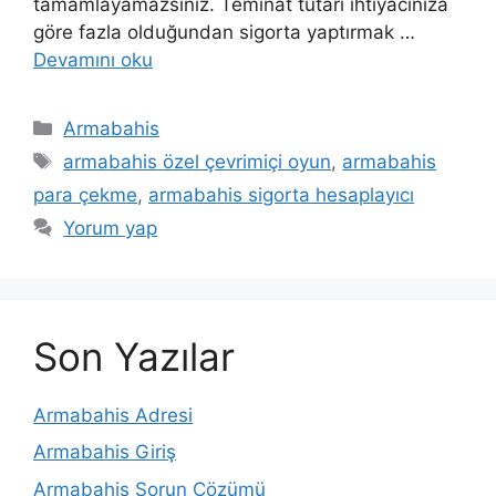
tamamlayamazsınız. Teminat tutarı ihtiyacınıza
göre fazla olduğundan sigorta yaptırmak …
Devamını oku
Kategoriler
Armabahis
Etiketler
armabahis özel çevrimiçi oyun
,
armabahis
para çekme
,
armabahis sigorta hesaplayıcı
Yorum yap
Son Yazılar
Armabahis Adresi
Armabahis Giriş
Armabahis Sorun Çözümü