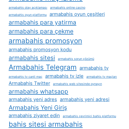
armabahis olay açıklaması
armabahis online casino
armabahis oyun çeşitleri
armabahis oyun platformu
armabahis para yatirma
armabahis para çekme
armabahis promosyon
armabahis promosyon kodu
armabahis sitesi
armabahis sorun çözümü
Armabahis Telegram
armabahis tv
armabahis tv izle
armabahis tv canli maç
armabahis tv maçları
Armabahis Twitter
armabahis web sitesinde oynayın
armabahis whatsapp
armabahis yeni adres
armabahis yeni adresi
Armabahis Yeni Giriş
armabahis ziyaret edin
armabahis çevrimiçi bahis platformu
bahis sitesi armabahis