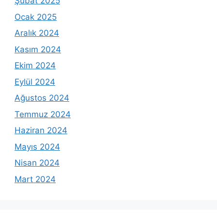
Şubat 2025
Ocak 2025
Aralık 2024
Kasım 2024
Ekim 2024
Eylül 2024
Ağustos 2024
Temmuz 2024
Haziran 2024
Mayıs 2024
Nisan 2024
Mart 2024