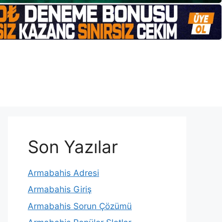
Son Yazılar
Armabahis Adresi
Armabahis Giriş
Armabahis Sorun Çözümü