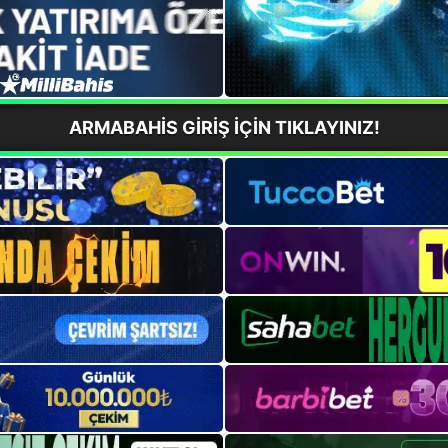
ARMABAHİS GİRİŞ İÇİN TIKLAYINIZ!