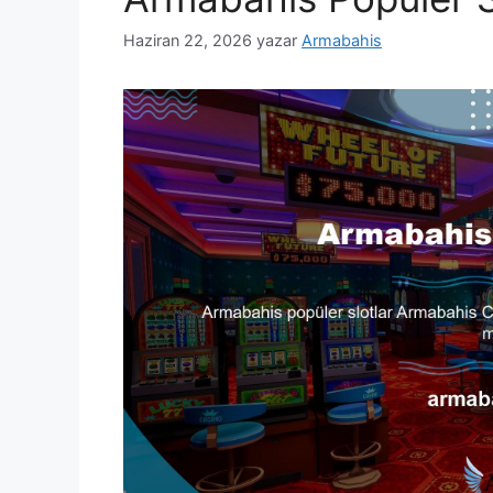
Haziran 22, 2026
yazar
Armabahis