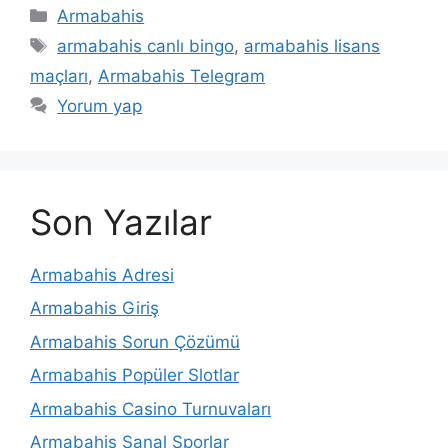
Kategoriler
Armabahis
Etiketler
armabahis canlı bingo
,
armabahis lisans
maçları
,
Armabahis Telegram
Yorum yap
Son Yazılar
Armabahis Adresi
Armabahis Giriş
Armabahis Sorun Çözümü
Armabahis Popüler Slotlar
Armabahis Casino Turnuvaları
Armabahis Sanal Sporlar