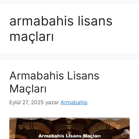
armabahis lisans
maçları
Armabahis Lisans
Maçları
Eylül 27, 2025
yazar
Armabahis