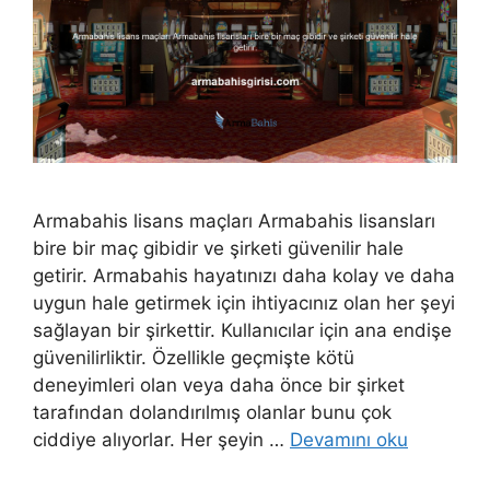
Armabahis lisans maçları Armabahis lisansları
bire bir maç gibidir ve şirketi güvenilir hale
getirir. Armabahis hayatınızı daha kolay ve daha
uygun hale getirmek için ihtiyacınız olan her şeyi
sağlayan bir şirkettir. Kullanıcılar için ana endişe
güvenilirliktir. Özellikle geçmişte kötü
deneyimleri olan veya daha önce bir şirket
tarafından dolandırılmış olanlar bunu çok
ciddiye alıyorlar. Her şeyin …
Devamını oku