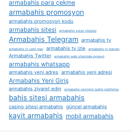
armabahis para çekme
armabahis promosyon
armabahis promosyon kodu
armabahis sitesi
armabahis sorun çözümü
Armabahis Telegram
armabahis tv
armabahis tv izle
armabahis tv canli maç
armabahis tv maçları
Armabahis Twitter
armabahis web sitesinde oynayın
armabahis whatsapp
armabahis yeni adres
armabahis yeni adresi
Armabahis Yeni Giriş
armabahis ziyaret edin
armabahis çevrimiçi bahis platformu
bahis sitesi armabahis
casino sitesi armabahis
güncel armabahis
kayit armabahis
mobil armabahis