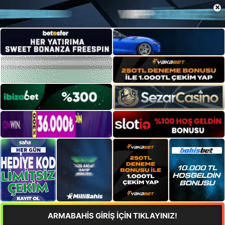
×
ARMABAHİS GİRİŞ İÇİN TIKLAYINIZ!