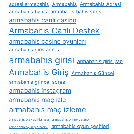
adresi armabahis
Armabahis
Armabahis Adresi
armabahis bahis
armabahis bahis sitesi
armabahis canlı casino
Armabahis Canlı Destek
armabahis casino oyunları
armabahis giris adresi
armabahis girisi
armabahis giris yap
Armabahis Giriş
Armabahis Güncel
armabahis güncel adresi
armabahis instagram
armabahis maç izle
armabahis maç izleme
armabahis olay açıklaması
armabahis online casino
armabahis oyun çeşitleri
armabahis oyun platformu