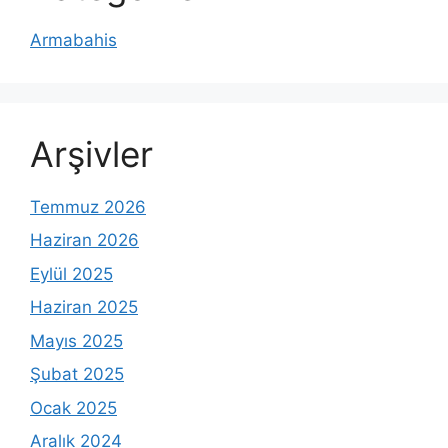
Armabahis
Arşivler
Temmuz 2026
Haziran 2026
Eylül 2025
Haziran 2025
Mayıs 2025
Şubat 2025
Ocak 2025
Aralık 2024