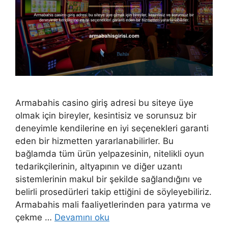
Armabahis casino giriş adresi bu siteye üye
olmak için bireyler, kesintisiz ve sorunsuz bir
deneyimle kendilerine en iyi seçenekleri garanti
eden bir hizmetten yararlanabilirler. Bu
bağlamda tüm ürün yelpazesinin, nitelikli oyun
tedarikçilerinin, altyapının ve diğer uzantı
sistemlerinin makul bir şekilde sağlandığını ve
belirli prosedürleri takip ettiğini de söyleyebiliriz.
Armabahis mali faaliyetlerinden para yatırma ve
çekme …
Devamını oku