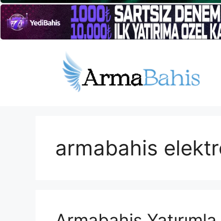
İçeriğe
atla
armabahis elektr
Armabahis Yatırımla İ