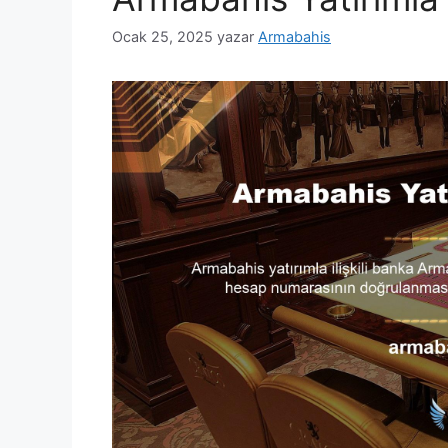
Ocak 25, 2025
yazar
Armabahis