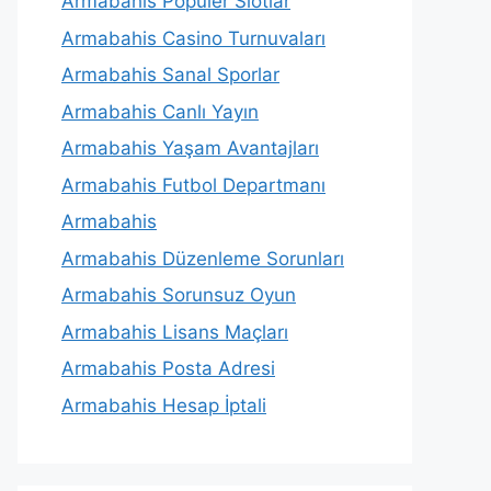
Armabahis Popüler Slotlar
Armabahis Casino Turnuvaları
Armabahis Sanal Sporlar
Armabahis Canlı Yayın
Armabahis Yaşam Avantajları
Armabahis Futbol Departmanı
Armabahis
Armabahis Düzenleme Sorunları
Armabahis Sorunsuz Oyun
Armabahis Lisans Maçları
Armabahis Posta Adresi
Armabahis Hesap İptali