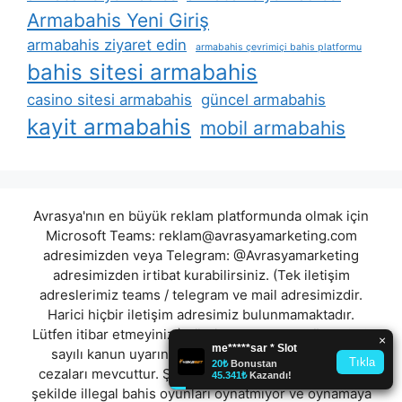
Armabahis Yeni Giriş
armabahis ziyaret edin
armabahis çevrimiçi bahis platformu
bahis sitesi armabahis
casino sitesi armabahis
güncel armabahis
kayit armabahis
mobil armabahis
Avrasya'nın en büyük reklam platformunda olmak için
Microsoft Teams:
reklam@avrasyamarketing.com
adresimizden veya Telegram: @Avrasyamarketing
adresimizden irtibat kurabilirsiniz. (Tek iletişim
adreslerimiz teams / telegram ve mail adresimizdir.
Harici hiçbir iletişim adresimiz bulunmamaktadır.
Lütfen itibar etmeyiniz.) Türkiye yasalarına göre 7258
sayılı kanun uyarınca yasa dışı bahis oynamanın
cezaları mevcuttur. Şu an bulunduğunuz site hiç bir
şekilde illegal bahis oyunları oynatmıyor ve oynamaya