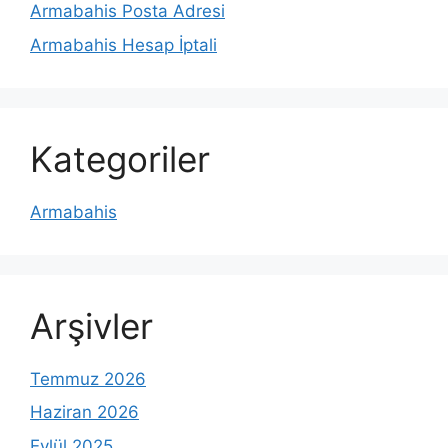
Armabahis Posta Adresi
Armabahis Hesap İptali
Kategoriler
Armabahis
Arşivler
Temmuz 2026
Haziran 2026
Eylül 2025