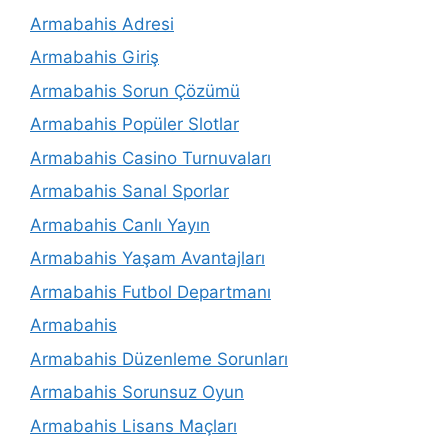
Armabahis Adresi
Armabahis Giriş
Armabahis Sorun Çözümü
Armabahis Popüler Slotlar
Armabahis Casino Turnuvaları
Armabahis Sanal Sporlar
Armabahis Canlı Yayın
Armabahis Yaşam Avantajları
Armabahis Futbol Departmanı
Armabahis
Armabahis Düzenleme Sorunları
Armabahis Sorunsuz Oyun
Armabahis Lisans Maçları