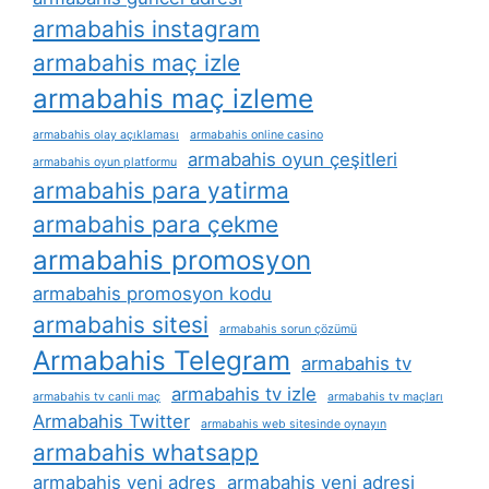
armabahis instagram
armabahis maç izle
armabahis maç izleme
armabahis olay açıklaması
armabahis online casino
armabahis oyun çeşitleri
armabahis oyun platformu
armabahis para yatirma
armabahis para çekme
armabahis promosyon
armabahis promosyon kodu
armabahis sitesi
armabahis sorun çözümü
Armabahis Telegram
armabahis tv
armabahis tv izle
armabahis tv canli maç
armabahis tv maçları
Armabahis Twitter
armabahis web sitesinde oynayın
armabahis whatsapp
armabahis yeni adres
armabahis yeni adresi