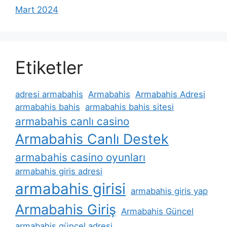
Mart 2024
Etiketler
adresi armabahis
Armabahis
Armabahis Adresi
armabahis bahis
armabahis bahis sitesi
armabahis canlı casino
Armabahis Canlı Destek
armabahis casino oyunları
armabahis giris adresi
armabahis girisi
armabahis giris yap
Armabahis Giriş
Armabahis Güncel
armabahis güncel adresi