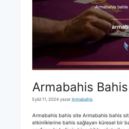
Armabahis Bahis 
Eylül 11, 2024
yazar
Armabahis
Armabahis bahis site Armabahis bahis sites
etkinliklerine bahis sağlayan küresel bir b