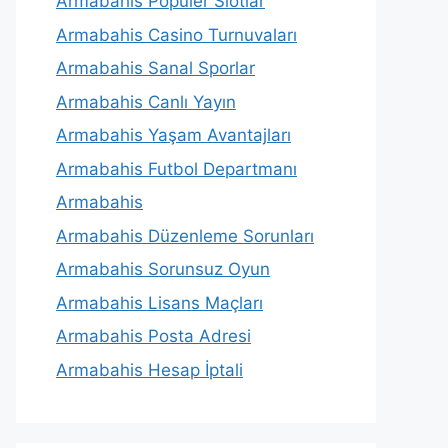
Armabahis Popüler Slotlar
Armabahis Casino Turnuvaları
Armabahis Sanal Sporlar
Armabahis Canlı Yayın
Armabahis Yaşam Avantajları
Armabahis Futbol Departmanı
Armabahis
Armabahis Düzenleme Sorunları
Armabahis Sorunsuz Oyun
Armabahis Lisans Maçları
Armabahis Posta Adresi
Armabahis Hesap İptali