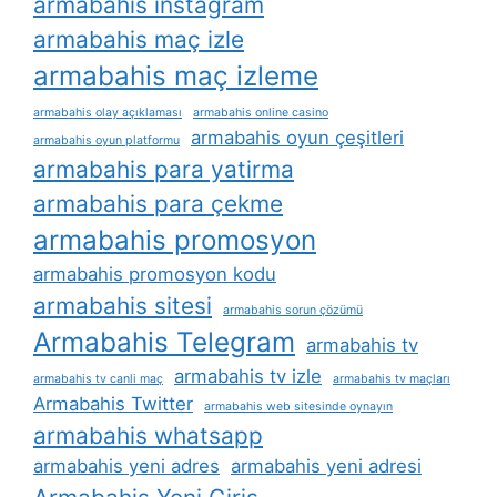
armabahis instagram
armabahis maç izle
armabahis maç izleme
armabahis olay açıklaması
armabahis online casino
armabahis oyun çeşitleri
armabahis oyun platformu
armabahis para yatirma
armabahis para çekme
armabahis promosyon
armabahis promosyon kodu
armabahis sitesi
armabahis sorun çözümü
Armabahis Telegram
armabahis tv
armabahis tv izle
armabahis tv canli maç
armabahis tv maçları
Armabahis Twitter
armabahis web sitesinde oynayın
armabahis whatsapp
armabahis yeni adres
armabahis yeni adresi