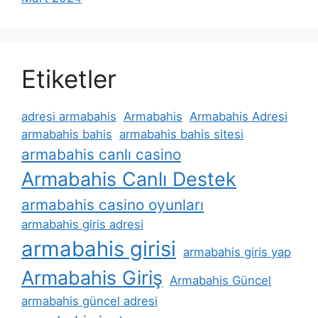
Etiketler
adresi armabahis
Armabahis
Armabahis Adresi
armabahis bahis
armabahis bahis sitesi
armabahis canlı casino
Armabahis Canlı Destek
armabahis casino oyunları
armabahis giris adresi
armabahis girisi
armabahis giris yap
Armabahis Giriş
Armabahis Güncel
armabahis güncel adresi