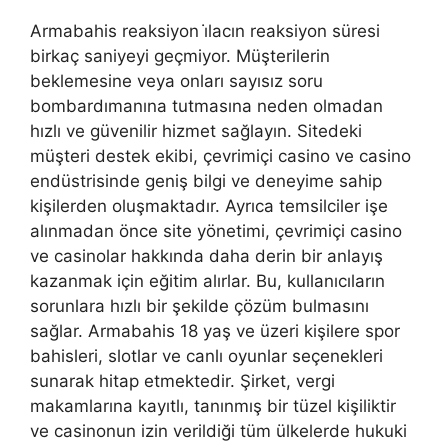
Armabahis reaksiyon i̇lacın reaksiyon süresi
birkaç saniyeyi geçmiyor. Müşterilerin
beklemesine veya onları sayısız soru
bombardımanına tutmasına neden olmadan
hızlı ve güvenilir hizmet sağlayın. Sitedeki
müşteri destek ekibi, çevrimiçi casino ve casino
endüstrisinde geniş bilgi ve deneyime sahip
kişilerden oluşmaktadır. Ayrıca temsilciler işe
alınmadan önce site yönetimi, çevrimiçi casino
ve casinolar hakkında daha derin bir anlayış
kazanmak için eğitim alırlar. Bu, kullanıcıların
sorunlara hızlı bir şekilde çözüm bulmasını
sağlar. Armabahis 18 yaş ve üzeri kişilere spor
bahisleri, slotlar ve canlı oyunlar seçenekleri
sunarak hitap etmektedir. Şirket, vergi
makamlarına kayıtlı, tanınmış bir tüzel kişiliktir
ve casinonun izin verildiği tüm ülkelerde hukuki