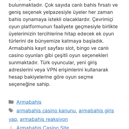
bulunmaktadır. Çok sayıda canlı bahis fırsatı ve
geniş seçenek yelpazesiyle üyeler her zaman
bahis oynamaya istekli olacaklardır. Çevrimiçi
oyun platformunun faaliyete geçmesiyle birlikte
üyelerimizin tercihlerine hitap edecek ek oyun
türlerini de bünyemize katmaya başladık.
Armabahis kayıt sayfası slot, bingo ve canlı
casino oyunları gibi çeşitli oyun seçenekleri
sunmaktadır. Türk oyuncular, yeni giriş
adreslerini veya VPN erişimlerini kullanarak
hesap bakiyelerine göre oyun seçme
seçeneğine sahip.
Kategoriler
Armabahis
Etiketler
armabahis casino kanunu
,
armabahis giris
yap
,
armabahis reaksiyon
Armabahis Casino Site