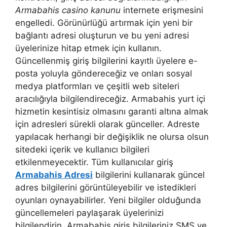
Armabahis casino kanunu
internete erişmesini
engelledi. Görünürlüğü artırmak için yeni bir
bağlantı adresi oluşturun ve bu yeni adresi
üyelerinize hitap etmek için kullanın.
Güncellenmiş giriş bilgilerini kayıtlı üyelere e-
posta yoluyla göndereceğiz ve onları sosyal
medya platformları ve çeşitli web siteleri
aracılığıyla bilgilendireceğiz. Armabahis yurt içi
hizmetin kesintisiz olmasını garanti altına almak
için adresleri sürekli olarak günceller. Adreste
yapılacak herhangi bir değişiklik ne olursa olsun
sitedeki içerik ve kullanıcı bilgileri
etkilenmeyecektir. Tüm kullanıcılar giriş
Armabahis Adresi
bilgilerini kullanarak güncel
adres bilgilerini görüntüleyebilir ve istedikleri
oyunları oynayabilirler. Yeni bilgiler olduğunda
güncellemeleri paylaşarak üyelerinizi
bilgilendirin. Armabahis giriş bilgileriniz SMS ve