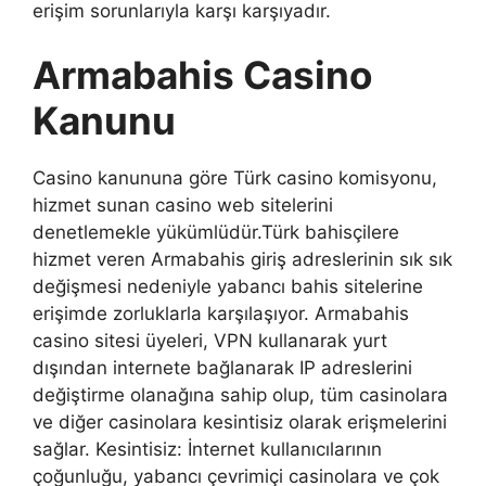
erişim sorunlarıyla karşı karşıyadır.
Armabahis Casino
Kanunu
Casino kanununa göre Türk casino komisyonu,
hizmet sunan casino web sitelerini
denetlemekle yükümlüdür.Türk bahisçilere
hizmet veren Armabahis giriş adreslerinin sık sık
değişmesi nedeniyle yabancı bahis sitelerine
erişimde zorluklarla karşılaşıyor. Armabahis
casino sitesi üyeleri, VPN kullanarak yurt
dışından internete bağlanarak IP adreslerini
değiştirme olanağına sahip olup, tüm casinolara
ve diğer casinolara kesintisiz olarak erişmelerini
sağlar. Kesintisiz: İnternet kullanıcılarının
çoğunluğu, yabancı çevrimiçi casinolara ve çok